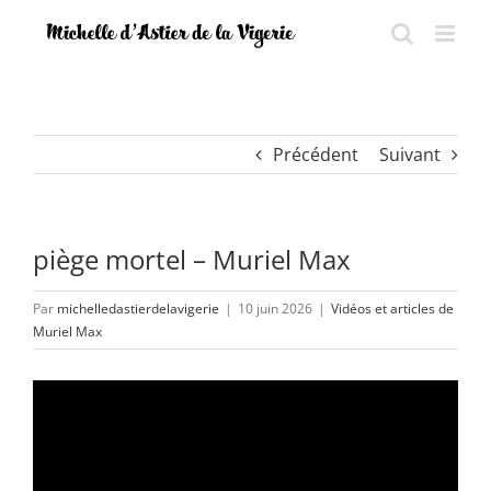
Passer
au
contenu
Précédent
Suivant
piège mortel – Muriel Max
Par
michelledastierdelavigerie
|
10 juin 2026
|
Vidéos et articles de
Muriel Max