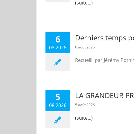
(suite…)
Derniers temps pou
6
08 2026
6 août 2026
Recueilli par Jérémy Poth
LA GRANDEUR PRE
5
08 2026
5 août 2026
(suite…)