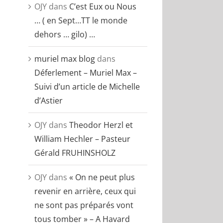
OJY
dans
C’est Eux ou Nous
… ( en Sept…TT le monde
dehors … gilo) …
muriel max blog
dans
Déferlement – Muriel Max –
Suivi d’un article de Michelle
d’Astier
OJY
dans
Theodor Herzl et
William Hechler – Pasteur
Gérald FRUHINSHOLZ
OJY
dans
« On ne peut plus
revenir en arrière, ceux qui
ne sont pas préparés vont
tous tomber » – A Havard