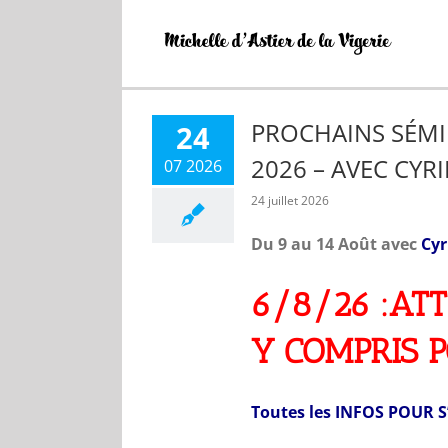
Passer
au
contenu
PROCHAINS SÉMIN
24
2026 – AVEC CYR
07 2026
24 juillet 2026
Du 9 au 14 Août avec
Cyr
6/8/26 :ATT
Y COMPRIS P
Toutes les INFOS POUR S