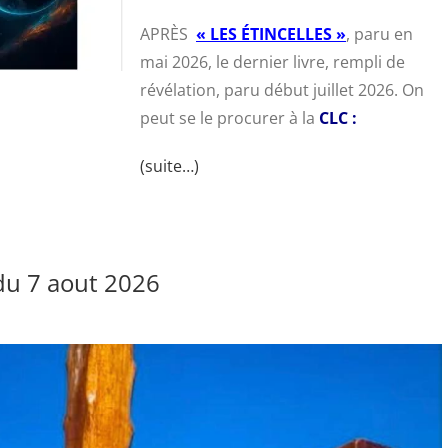
APRÈS
« LES ÉTINCELLES »
, paru en
mai 2026, le dernier livre, rempli de
révélation, paru début juillet 2026. On
peut se le procurer à la
CLC :
(suite…)
u 7 aout 2026