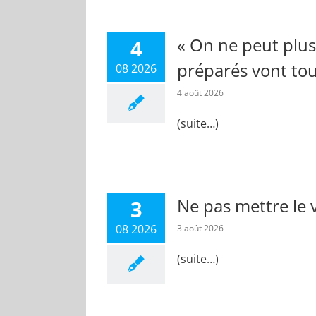
« On ne peut plus
4
préparés vont to
08 2026
4 août 2026
(suite…)
Ne pas mettre le 
3
08 2026
3 août 2026
(suite…)