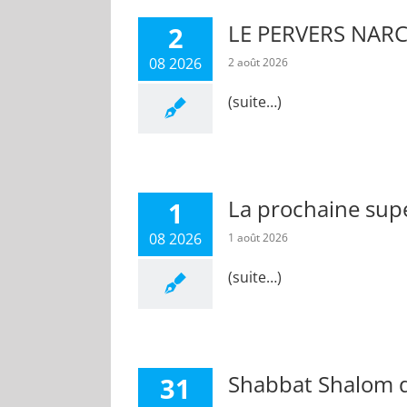
LE PERVERS NARC
2
08 2026
2 août 2026
(suite…)
La prochaine supe
1
08 2026
1 août 2026
(suite…)
Shabbat Shalom du
31