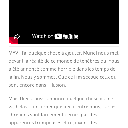
MAV : J’ai quelque chose à ajouter. Muriel nous met
devant la réalité de ce monde de ténèbres qui nous
a été annoncé comme horrible dans les temps de
la fin. Nous y sommes. Que ce film secoue ceux qui
sont encore dans l’illusion.
Mais Dieu a aussi annoncé quelque chose qui ne
va, hélas ! concerner que peu d’entre nous, car les
chrétiens sont facilement bernés par des
apparences trompeuses et reçoivent des