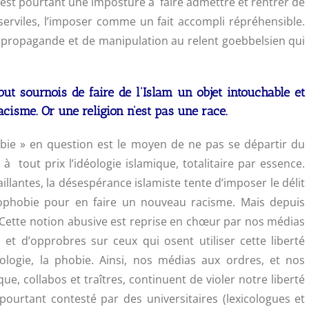
est pourtant une imposture à faire admettre et rentrer de
 serviles, l’imposer comme un fait accompli répréhensible.
 propagande et de manipulation au relent goebbelsien qui
but sournois de faire de l’Islam un objet intouchable et
acisme. Or une religion n’est pas une race.
obie » en question est le moyen de ne pas se départir du
 tout prix l’idéologie islamique, totalitaire par essence.
llantes, la désespérance islamiste tente d’imposer le délit
mophobie pour en faire un nouveau racisme. Mais depuis
 Cette notion abusive est reprise en chœur par nos médias
et d’opprobres sur ceux qui osent utiliser cette liberté
logie, la phobie. Ainsi, nos médias aux ordres, et nos
ue, collabos et traîtres, continuent de violer notre liberté
ourtant contesté par des universitaires (lexicologues et