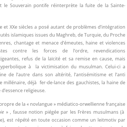
 le Souverain pontife réinterprète la fuite de la Sainte-
e et XXe siècles a posé autant de problèmes d’intégration
utés islamiques issues du Maghreb, de Turquie, du Proche
enres, chantage et menace d’émeutes, haine et violences
istes contre les forces de l’ordre, revendications
geantes, refus de la laïcité et sa remise en cause, mais
yperbolique à la victimisation du musulman. Celui-ci a
e de l’autre dans son altérité, l’antisémitisme et l’anti
e millénaire, déjà fer-de-lance des gauchistes, la haine de
 d’essence religieuse.
impropre de la « novlangue » médiatico-orwellienne française
ie
»
, fausse notion piégée par les Frères musulmans (à
), est répété en toute occasion comme un leitmotiv par