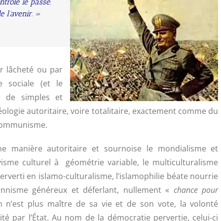
ntrôle le passé.
e l’avenir. »
r lâcheté ou par
e sociale (et le
e de simples et
logie autoritaire, voire totalitaire, exactement comme du
 communisme.
une manière autoritaire et sournoise le mondialisme et
tivisme culturel à géométrie variable, le multiculturalisme
rverti en islamo-culturalisme, l’islamophilie béate nourrie
ionnisme généreux et déferlant, nullement «
chance pour
n n’est plus maître de sa vie et de son vote, la volonté
té par l’État. Au nom de la démocratie pervertie, celui-ci