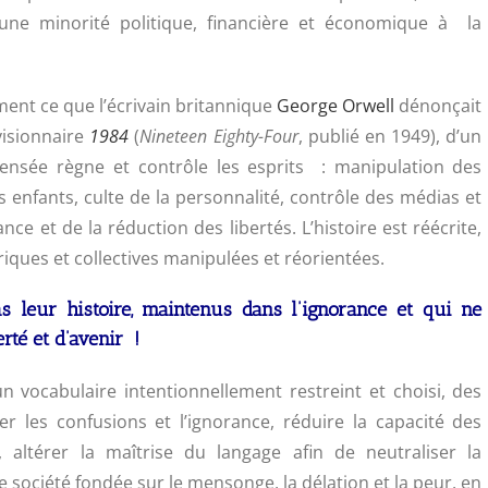
une minorité politique, financière et économique à la
ment ce que l’écrivain britannique
George Orwell
dénonçait
isionnaire
1984
(
Nineteen Eighty-Four
, publié en 1949), d’un
Pensée règne et contrôle les esprits : manipulation des
s enfants, culte de la personnalité, contrôle des médias et
lance et de la réduction des libertés. L’histoire est réécrite,
riques et collectives manipulées et réorientées.
s leur histoire, maintenus dans l’ignorance et qui ne
rté et d’avenir !
 vocabulaire intentionnellement restreint et choisi, des
r les confusions et l’ignorance, réduire la capacité des
térer la maîtrise du langage afin de neutraliser la
 société fondée sur le mensonge, la délation et la peur, en