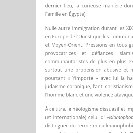
dernier lieu, la curieuse manière dont
Famille en Égypte).
Nulle autre immigration durant les XIX
en Europe de l’Ouest que les communa
et Moyen-Orient. Pressions en tous g
provocatrices et défiances islam
communautaristes de plus en plus exi
surtout une propension abusive et h
pourtant « Ÿimporté » avec lui la hain
judaïsme coranique, l’anti christianism
l’homme blanc et une violence atavique
À ce titre, le néologisme dissuasif et 
(et internationale) celui d' »
islamophob
distinguer du terme musulmanophobie