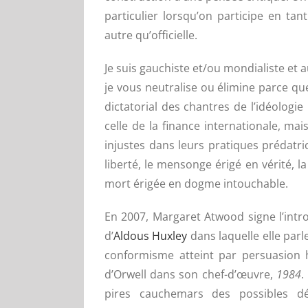
particulier lorsqu’on participe en tan
autre qu’officielle.
Je suis gauchiste et/ou mondialiste et 
je vous neutralise ou élimine parce qu
dictatorial des chantres de l’idéolog
celle de la finance internationale, ma
injustes dans leurs pratiques prédatri
liberté, le mensonge érigé en vérité, l
mort érigée en dogme intouchable.
En 2007, Margaret Atwood
signe l’int
d’
Aldous Huxley
dans laquelle elle parl
conformisme atteint par persuasion h
d’Orwell dans son chef-d’œuvre,
1984
.
pires cauchemars des possibles dé