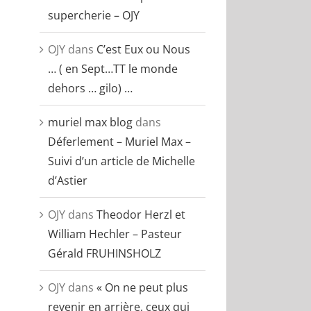
supercherie – OJY
OJY
dans
C’est Eux ou Nous
… ( en Sept…TT le monde
dehors … gilo) …
muriel max blog
dans
Déferlement – Muriel Max –
Suivi d’un article de Michelle
d’Astier
OJY
dans
Theodor Herzl et
William Hechler – Pasteur
Gérald FRUHINSHOLZ
OJY
dans
« On ne peut plus
revenir en arrière, ceux qui