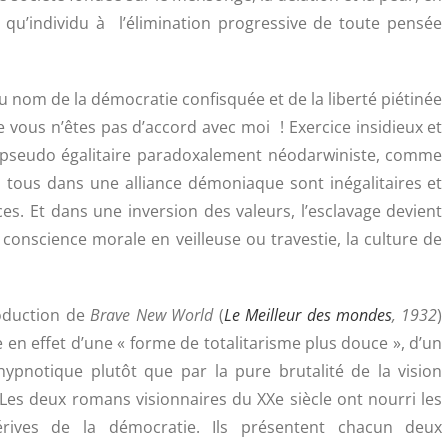
t qu’individu à l’élimination progressive de toute pensée
au nom de la démocratie confisquée et de la liberté piétinée
e vous n’êtes pas d’accord avec moi ! Exercice insidieux et
ie pseudo égalitaire paradoxalement néodarwiniste, comme
is tous dans une alliance démoniaque sont inégalitaires et
ces. Et dans une inversion des valeurs, l’esclavage devient
a conscience morale en veilleuse ou travestie, la culture de
roduction de
Brave New World
(
Le Meilleur des mondes
, 1932
)
e en effet d’une « forme de totalitarisme plus douce », d’un
ypnotique plutôt que par la pure brutalité de la vision
 Les deux romans visionnaires du XXe siècle ont nourri les
rives de la démocratie. Ils présentent chacun deux