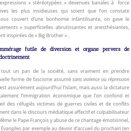
 d’expressions « stéréotypées » devenues banales à force
rives les plus insidieuses qui soient que l’on constate
ous couvert d’une bonhomie infantilisante, on gave le
sements » superficielles abrutissantes et anesthésiantes,
t inspirées de « Big Brother »
.
mmérage futile de diversion et organe pervers de
ndoctrinement
out un pan de la société, sans vraiment en prendre
ouvelle forme de fascisme assumé
sans violence ou répression
 est assurément aujourd’hui l’islam, mais aussi la dictature
galement l’immigration économique que l’on confond et
il des réfugiés victimes de guerres civiles et de conflits
ent dans le discours médiatique affectif et culpabilisateur
Même le Pape François y abuse de ce chantage émotionnel,
 Évangiles par exemple au devoir d’accueil du prochain (en