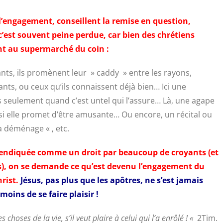
l’engagement, conseillent la remise en question,
c’est souvent peine perdue, car bien des chrétiens
nt au supermarché du coin :
ts, ils promènent leur » caddy » entre les rayons,
ants, ou ceux qu’ils connaissent déjà bien… Ici une
 seulement quand c’est untel qui l’assure… Là, une agape
 si elle promet d’être amusante… Ou encore, un récital ou
 déménage « , etc.
evendiquée comme un droit par beaucoup de croyants (et
s), on se demande ce qu’est devenu l’engagement du
rist.
Jésus, pas plus que les apôtres, ne s’est jamais
moins de se faire plaisir !
choses de la vie, s’il veut plaire à celui qui l’a enrôlé ! «
2Tim.