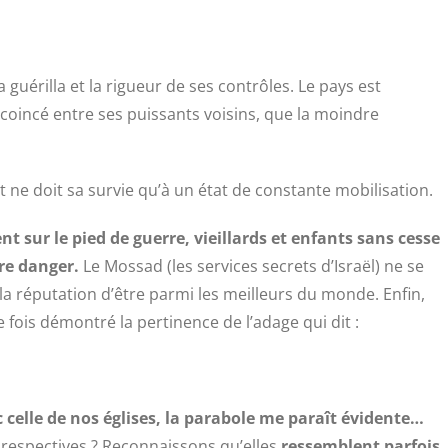
 guérilla et la rigueur de ses contrôles. Le pays est
en coincé entre ses puissants voisins, que la moindre
et ne doit sa survie qu’à un état de constante mobilisation.
ur le pied de guerre, vieillards et enfants sans cesse
dre danger.
Le Mossad (les services secrets d’Israël) ne se
s la réputation d’être parmi les meilleurs du monde. Enfin,
e fois démontré la pertinence de l’adage qui dit :
c celle de nos églises, la parabole me paraît évidente…
respectives ? Reconnaissons qu’elles
ressemblent parfois