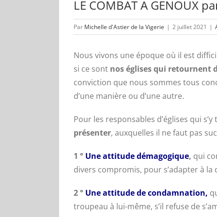
LE COMBAT A GENOUX par l
Par
Michelle d'Astier de la Vigerie
|
2 juillet 2021
|
Nous vivons une époque où il est difficil
si ce sont
nos églises qui retournent
conviction que nous sommes tous conce
d’une manière ou d’une autre.
Pour les responsables d’églises qui s’y
présenter
, auxquelles il ne faut pas s
1 °
Une attitude démagogique
,
qui co
divers compromis, pour s’adapter à la
2 °
Une attitude de condamnation,
q
troupeau à lui-même, s’il refuse de s’a