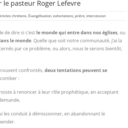
e pasteur Roger Lefevre
Articles chrétiens
,
Évangélisation
,
exhortations, prière, intercession
e de dire si c’est
le monde qui entre dans nos églises
, ou
 dans le monde
. Quelle que soit notre communauté, j’ai la
rnés par ce problème, ou alors, nous le serons bientôt,
 trouvent confrontés,
deux tentations peuvent se
uccomber :
nsiste à renoncer à leur rôle prophétique, en acceptant
 demande.
ui les conduit à démissionner, en abandonnant le
mender.