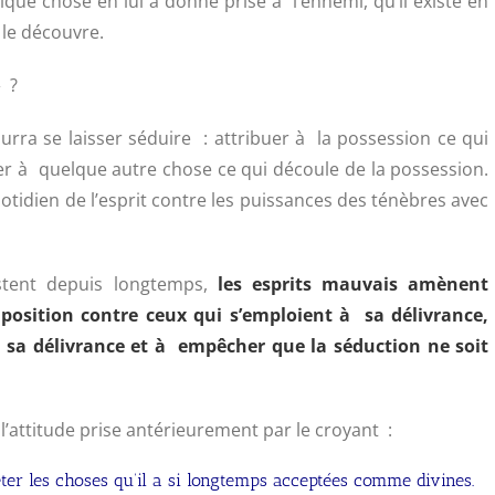
lque chose en lui a donné prise à l’ennemi, qu’il existe en
 le découvre.
» ?
 pourra se laisser séduire : attribuer à la possession ce qui
uer à quelque autre chose ce qui découle de la possession.
otidien de l’esprit contre les puissances des ténèbres avec
istent depuis longtemps,
les esprits mauvais amènent
osition contre ceux qui s’emploient à sa délivrance,
sa délivrance et à empêcher que la séduction ne soit
 l’attitude prise antérieurement par le croyant :
eter les choses qu’il a si longtemps acceptées comme divines.