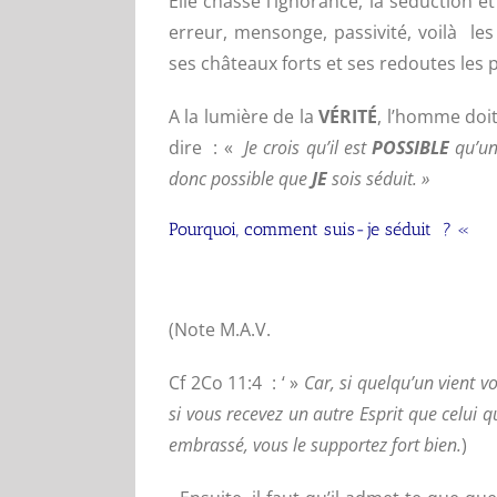
Elle chasse l’ignorance, la séduction e
erreur, mensonge, passivité, voilà les
ses châteaux forts et ses redoutes les 
A la lumière de la
VÉRITÉ
, l’homme doi
dire : «
Je crois qu’il est
POSSIBLE
qu’un 
donc possible que
JE
sois séduit. »
Pourquoi, comment suis-je séduit ? «
(Note M.A.V.
Cf 2Co 11:4 : ‘ »
Car, si quelqu’un vient v
si vous recevez un autre Esprit que celui 
embrassé, vous le supportez fort bien.
)