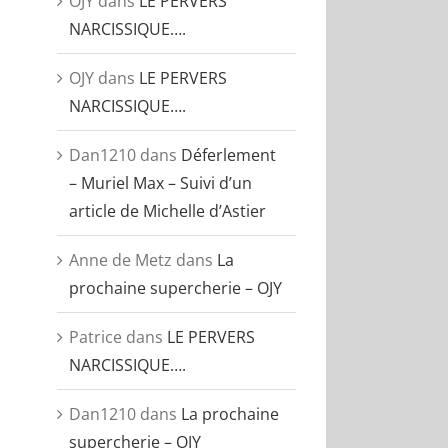
OJY
dans
LE PERVERS
NARCISSIQUE….
OJY
dans
LE PERVERS
NARCISSIQUE….
Dan1210
dans
Déferlement
– Muriel Max – Suivi d’un
article de Michelle d’Astier
Anne de Metz
dans
La
prochaine supercherie – OJY
Patrice
dans
LE PERVERS
NARCISSIQUE….
Dan1210
dans
La prochaine
supercherie – OJY