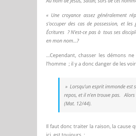
Au nom de Jésus, Satan, sors de cet homme
« Une croyance assez généralement répan
s’occuper des cas de possession, et les
Écritures ? N’est-ce pas à tous ses discip
en mon nom…?
…Cependant, chasser les démons ne dé
l’homme ; il y a donc danger de les voir
»
Lorsqu’un esprit immonde est so
repos, et il n’en trouve pas. Alors
(Mat. 12/44).
Il faut donc traiter la raison, la cau
ici, est toujours :