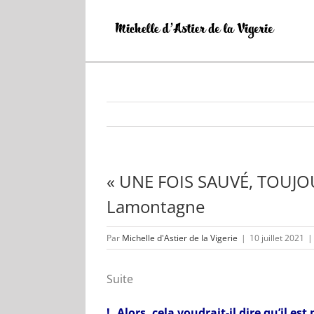
Passer
au
contenu
« UNE FOIS SAUVÉ, TOUJOUR
Lamontagne
Par
Michelle d'Astier de la Vigerie
|
10 juillet 2021
|
Suite
!..Alors, cela voudrait-il dire qu’il est