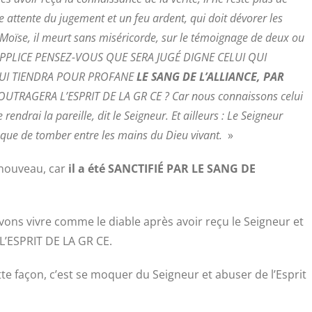
le attente du jugement et un feu ardent, qui doit dévorer les
de Moïse, il meurt sans miséricorde, sur le témoignage de deux ou
UPPLICE PENSEZ-VOUS QUE SERA JUGÉ DIGNE CELUI QUI
 QUI TIENDRA POUR PROFANE
LE SANG DE L’ALLIANCE, PAR
 OUTRAGERA L’ESPRIT DE LA GR CE ? Car nous connaissons celui
 rendrai la pareille, dit le Seigneur. Et ailleurs : Le Seigneur
e que de tomber entre les mains du Dieu vivant.
»
 nouveau, car
il a été SANCTIFIÉ PAR LE SANG DE
ons vivre comme le diable après avoir reçu le Seigneur et
’ESPRIT DE LA GR CE.
tte façon, c’est se moquer du Seigneur et abuser de l’Esprit