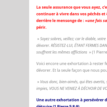
La seule assurance que vous ayez, c’e
continuer à vivre dans vos péchés et
derrière le mensonge de : »
une fois s
périr.
»
Soyez sobres, veillez; car le diable, vot
dévorer. RÉSISTEZ-LUI, ÉTANT FERMES DANS 
souffrent les mêmes afflictions
» (1 Pierre
Voici encore une exhortation à rester fe
dévorer. Et la seule façon que nous pouv
»
Vous donc, bien-aimés, qui êtes avertis,
impies, VOUS NE VENIEZ À DÉCHOIR DE V
Une autre exhortation à persévérer da
détruire (1 Pierre 5:8-9).