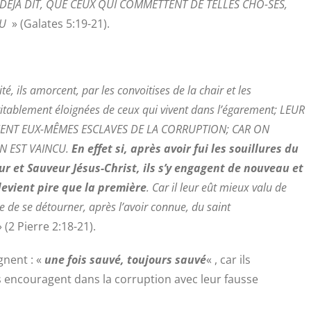
 DÉJÀ DIT, QUE CEUX QUI COMMETTENT DE TELLES CHO-SES,
EU
» (Galates 5:19-21).
é, ils amorcent, par les convoitises de la chair et les
éritablement éloignées de ceux qui vivent dans l’égarement; LEUR
IENT EUX-MÊMES ESCLAVES DE LA CORRUPTION; CAR ON
N EST VAINCU.
En effet si, après avoir fui les souillures du
r et Sauveur Jésus-Christ, ils s’y engagent de nouveau et
devient pire que la première
. Car il leur eût mieux valu de
ue de se détourner, après l’avoir connue, du saint
 (2 Pierre 2:18-21).
gnent : «
une fois sauvé, toujours sauvé
« , car ils
es encouragent dans la corruption avec leur fausse