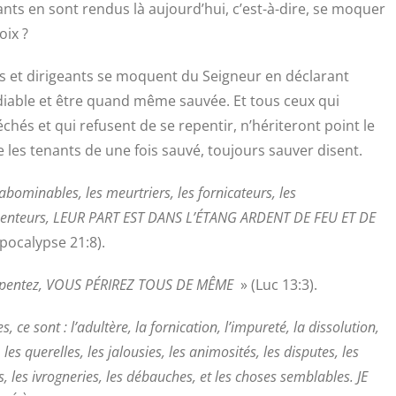
ants en sont rendus là aujourd’hui, c’est-à-dire, se moquer
oix ?
rs et dirigeants se moquent du Seigneur en déclarant
iable et être quand même sauvée. Et tous ceux qui
échés et qui refusent de se repentir, n’hériteront point le
les tenants de une fois sauvé, toujours sauver disent.
 abominables, les meurtriers, les fornicateurs, les
s menteurs, LEUR PART EST DANS L’ÉTANG ARDENT DE FEU ET DE
pocalypse 21:8).
 repentez, VOUS PÉRIREZ TOUS DE MÊME
» (Luc 13:3).
 ce sont : l’adultère, la fornication, l’impureté, la dissolution,
 les querelles, les jalousies, les animosités, les disputes, les
es, les ivrogneries, les débauches, et les choses semblables. JE