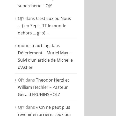
supercherie – OJY
OJY
dans
C’est Eux ou Nous
… ( en Sept…TT le monde
dehors … gilo) …
muriel max blog
dans
Déferlement – Muriel Max –
Suivi d’un article de Michelle
d’Astier
OJY
dans
Theodor Herzl et
William Hechler – Pasteur
Gérald FRUHINSHOLZ
OJY
dans
« On ne peut plus
revenir en arrière, ceux qui