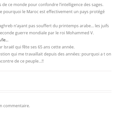
les de ce monde pour confondre l’intelligence des sages.
re pourquoi le Maroc est effectivement un pays protégé
Maghreb n’ayant pas souffert du printemps arabe… les juifs
 seconde guerre mondiale par le roi Mohammed V.
le..
.
ur Israël qui fête ses 65 ans cette année.
estion qui me travaillait depuis des années: pourquoi a t on
ncontre de ce peuple…!!
un commentaire.