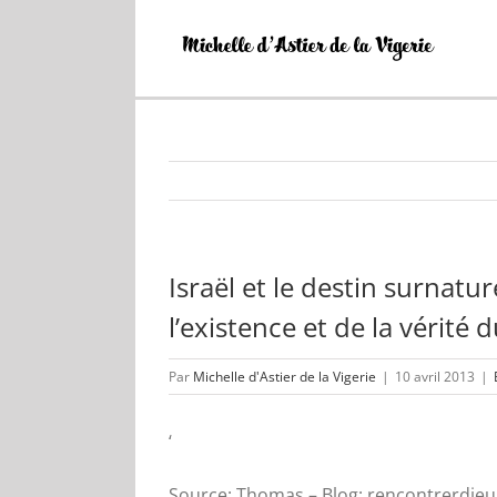
Passer
au
contenu
Israël et le destin surnatur
l’existence et de la vérité 
Par
Michelle d'Astier de la Vigerie
|
10 avril 2013
|
‘
Source: Thomas – Blog: rencontrerdie